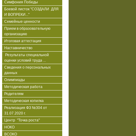
Симфония Победы
Боевой листок "СОЗДАЛИ ДЛЯ
И ВОПРЕКИ..."
Семейные ценности
Прием в образовательную
организацию
Итоговая аттестация
Наставничество
Результаты специальной
оценки условий труда ...
Сведения о персональных
данных
Олимпиады
Методическая работа
Родителям
Методическая копилка
Реализация ФЗ №304 от
31.07.2020 г.
Центр "Точка роста"
НОКО
ВСОКО