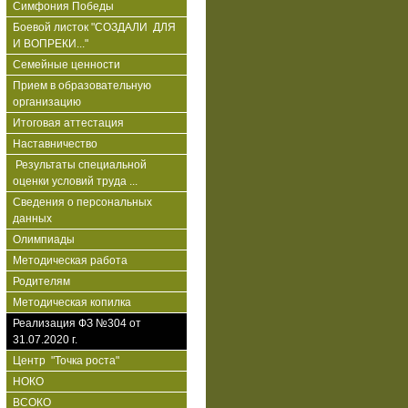
Симфония Победы
Боевой листок "СОЗДАЛИ ДЛЯ
И ВОПРЕКИ..."
Семейные ценности
Прием в образовательную
организацию
Итоговая аттестация
Наставничество
Результаты специальной
оценки условий труда ...
Сведения о персональных
данных
Олимпиады
Методическая работа
Родителям
Методическая копилка
Реализация ФЗ №304 от
31.07.2020 г.
Центр "Точка роста"
НОКО
ВСОКО