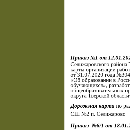
Приказ №1 от 12.01.202
Селижаровского района 
карты организации работ
от 31.07.2020 года №30
«Об образовании в Росс
обучающихся», разработ
общеобразовательных ор
округа Тверской област
Дорожная карта
по ра
СШ №2 п. Селижарово
Приказ №6/1 от 18.01.