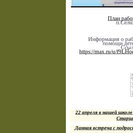
План раб
п.Сели
Информация о раб
помощи дет
Ссыл
https://max.ru/u/f
22 апреля в нашей школ
Старш
Данная встреча с подрос