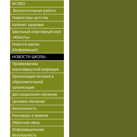
ВСОКО
Воспитательная работа
Навигаторы детства
Кабинет здоровья
Школьный спортивный клуб
«Юность»
Новости школы
(Информация)
НОВОСТИ ШКОЛЫ
Профилактика
коронавирусной инфекции
Организация питания в
образовательной
организации
Дистанционное обучение
Целевое обучение
Безопасность
Разговоры о важном
Обратная связь
Информационная
безопасность