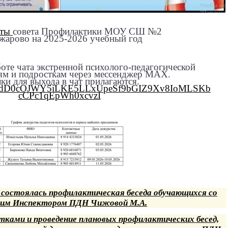
оты
совета Профилактики МОУ СШ №2
жарово на 2025-2026 учебный год
оте чата экстренной психолого-педагогической
ям и подросткам через мессенджер MAX.
ки для выхода в чат прилагаются.
9LHodD0cOJWY5iLKE5LLxUpeSf9bGIZ9Xv8IoMLSKb
cCPc1qEpWh0xcvzI
е состоялась профилактическая беседа обучающихся со
им Инспектором ПДН Чижовой М.А.
тками и проведение плановых профилактических бесед,