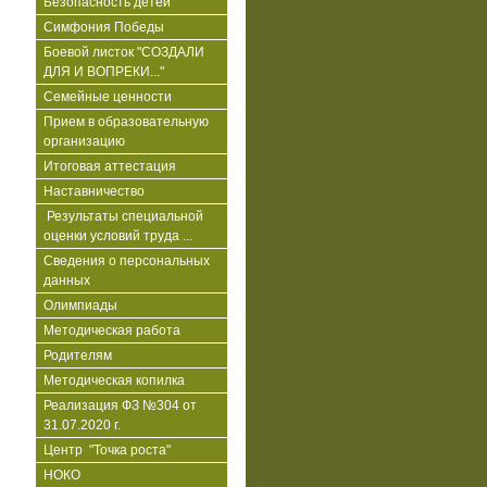
Безопасность детей
Симфония Победы
Боевой листок "СОЗДАЛИ
ДЛЯ И ВОПРЕКИ..."
Семейные ценности
Прием в образовательную
организацию
Итоговая аттестация
Наставничество
Результаты специальной
оценки условий труда ...
Сведения о персональных
данных
Олимпиады
Методическая работа
Родителям
Методическая копилка
Реализация ФЗ №304 от
31.07.2020 г.
Центр "Точка роста"
НОКО